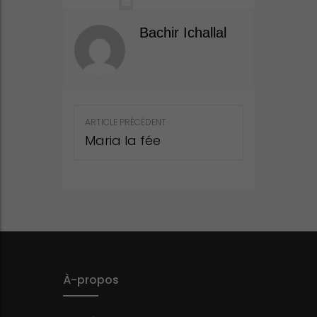
Bachir Ichallal
Post
ARTICLE PRÉCÉDENT
navigation
Maria la fée
À-propos