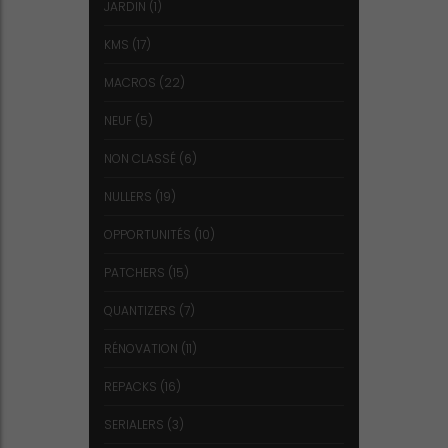
JARDIN
(1)
KMS
(17)
MACROS
(22)
NEUF
(5)
NON CLASSÉ
(6)
NULLERS
(19)
OPPORTUNITÉS
(10)
PATCHERS
(15)
QUANTIZERS
(7)
RÉNOVATION
(11)
REPACKS
(16)
SERIALERS
(3)