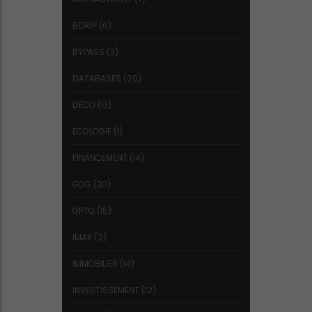
BDRIP
(6)
BYPASS
(3)
DATABASES
(20)
DÉCO
(13)
ÉCOLOGIE
(1)
FINANCEMENT
(14)
GOG
(30)
GPTQ
(15)
IMAX
(2)
IMMOBILIER
(14)
INVESTISSEMENT
(12)