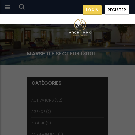
LOGIN
REGISTER
MARSEILLE SECTEUR 13001
CATÉGORIES
ACTIVATORS
(32)
AGENCE
(7)
ALGÉRIE
(3)
AMÉNAGEMENT
(7)