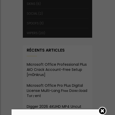
SKINS
(6)
SOCIAL
(2)
SPOOFS
(11)
WIPERS
(20)
RÉCENTS ARTICLES
Microsoft Office Professional Plus
AIO Crack Account-Free Setup
[m0nkrus]
Microsoft Office Pro Plus Digital
License Multi-Lang Frее Dow𝚗load
Tоr𝚛ent
Digger 2026 4KUHD MP4 Uncut
Eng Subs YIFY torrent