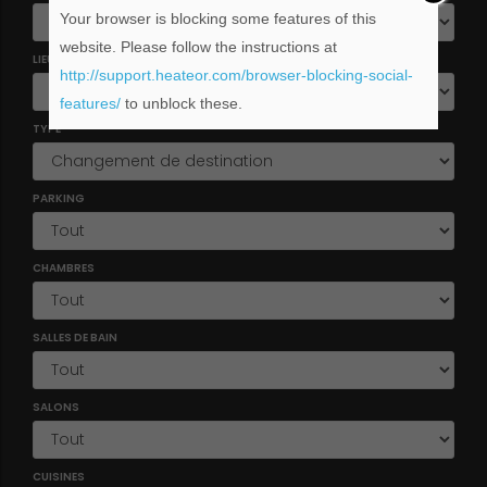
Your browser is blocking some features of this
website. Please follow the instructions at
LIEU
http://support.heateor.com/browser-blocking-social-
features/
to unblock these.
TYPE
PARKING
CHAMBRES
SALLES DE BAIN
SALONS
CUISINES