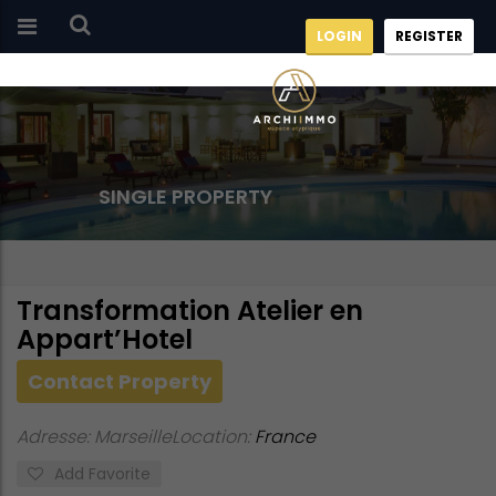
LOGIN
REGISTER
SINGLE PROPERTY
Transformation Atelier en
Appart’Hotel
Contact Property
Adresse: Marseille
Location:
France
Add Favorite