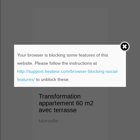
Your browser is blocking some features of this
website. Please follow the instructions at
http://support.heateor.com/browser-blocking-social-
3
1
2
features/
to unblock these.
Transformation
appartement 60 m2
avec terrasse
Marseille