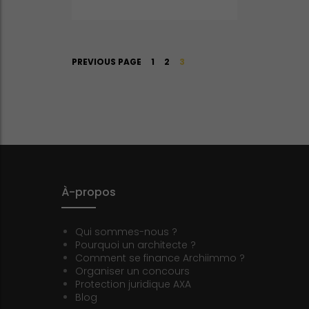
Navigation
PAGE
PAGE
PAGE
PREVIOUS PAGE
1
2
3
des
articles
À-propos
Qui sommes-nous ?
Pourquoi un architecte ?
Comment se finance Archiimmo ?
Organiser un concours
Protection juridique AXA
Blog