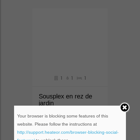
1
1
1
Sousplex en rez de
jardin
Marseille
Your browser is blocking some features of this
website. Please follow the instructions at
http://support.heateor.com/browser-blocking-social-